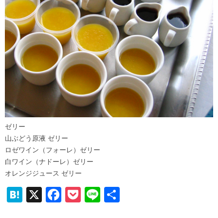
ゼリー
山ぶどう原液 ゼリー
ロゼワイン（フォーレ）ゼリー
白ワイン（ナドーレ）ゼリー
オレンジジュース ゼリー
H
X
F
P
Li
共
at
a
o
n
有