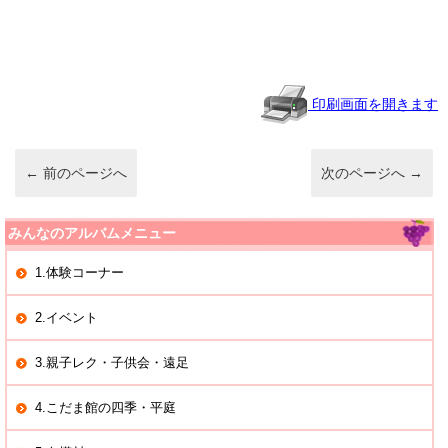
e
c
ck
e
n
e
et
a
b
o
印刷画面を開きます
o
k
←
前のページへ
次のページへ
→
みんなのアルバムメニュー
1.体験コーナー
2.イベント
3.親子レク・子供会・遠足
4.こだま館の四季・平庭