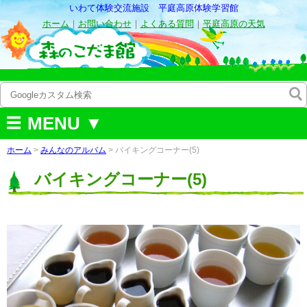
いわて体験交流施設 平庭高原体験学習館
ホーム
｜
お問い合わせ
｜
よくある質問
｜
平庭高原の天気
MENU ▼
ホーム
>
みんなのアルバム
>
バイキングコーナー(5)
バイキングコーナー(5)