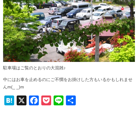
駐車場はご覧のとおりの大混雑♪
中にはお車を止めるのにご不憫をお掛けした方もいるかもしれませ
んm(_ _)m
H
X
F
P
Li
共
at
a
o
n
有
e
c
ck
e
n
e
et