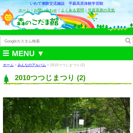
いわて体験交流施設 平庭高原体験学習館
ホーム
｜
お問い合わせ
｜
よくある質問
｜
平庭高原の天気
MENU ▼
ホーム
>
みんなのアルバム
>
2010つつじまつり (2)
2010つつじまつり (2)