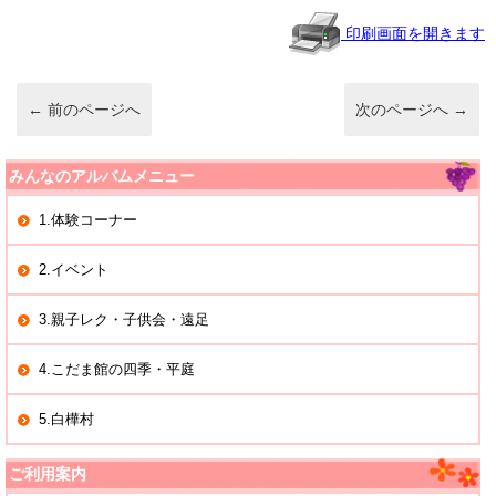
a
b
o
印刷画面を開きます
o
k
←
前のページへ
次のページへ
→
みんなのアルバムメニュー
1.体験コーナー
2.イベント
3.親子レク・子供会・遠足
4.こだま館の四季・平庭
5.白樺村
ご利用案内