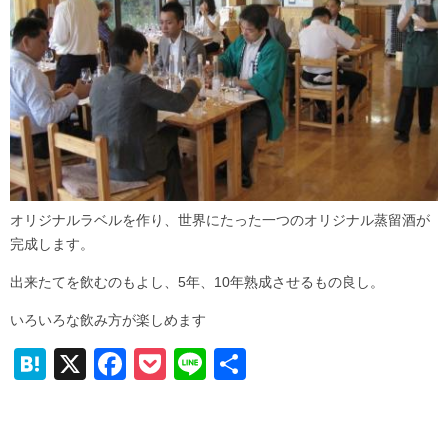
オリジナルラベルを作り、世界にたった一つのオリジナル蒸留酒が
完成します。
出来たてを飲むのもよし、5年、10年熟成させるもの良し。
いろいろな飲み方が楽しめます
H
X
F
P
Li
共
at
a
o
n
有
e
c
ck
e