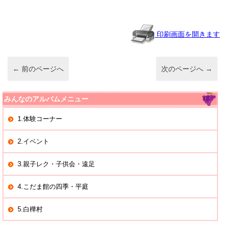
n
e
et
a
b
o
印刷画面を開きます
o
k
←
前のページへ
次のページへ
→
みんなのアルバムメニュー
1.体験コーナー
2.イベント
3.親子レク・子供会・遠足
4.こだま館の四季・平庭
5.白樺村