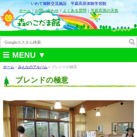
いわて体験交流施設 平庭高原体験学習館
ホーム
｜
お問い合わせ
｜
よくある質問
｜
平庭高原の天気
MENU ▼
ホーム
>
みんなのアルバム
>
ブレンドの極意
ブレンドの極意