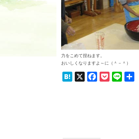
力をこめて捏ねます。
おいしくなりますよ～に（＾－＾）
H
X
F
P
Li
at
a
o
n
e
c
ck
e
n
e
et
a
b
o
o