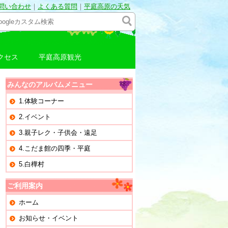
問い合わせ
｜
よくある質問
｜
平庭高原の天気
クセス
平庭高原観光
みんなのアルバムメニュー
1.体験コーナー
2.イベント
3.親子レク・子供会・遠足
4.こだま館の四季・平庭
5.白樺村
ご利用案内
ホーム
お知らせ・イベント