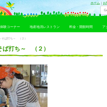
ホーム
｜
お
体験コーナー
地産地消レストラン
料金・開館時間
ア
習 ～そば打ち～ （２）
～そば打ち～ （２）