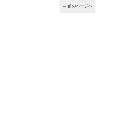
k
←
前のページへ