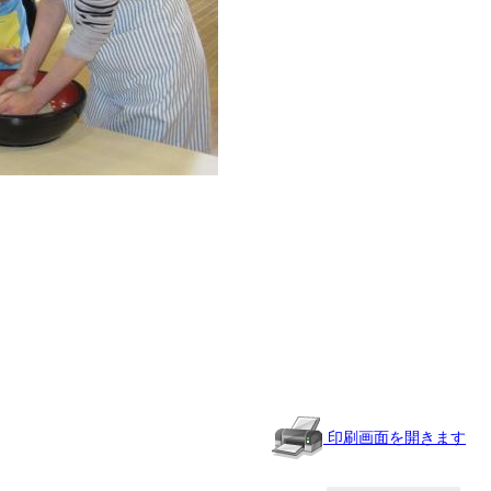
共
有
印刷画面を開きます