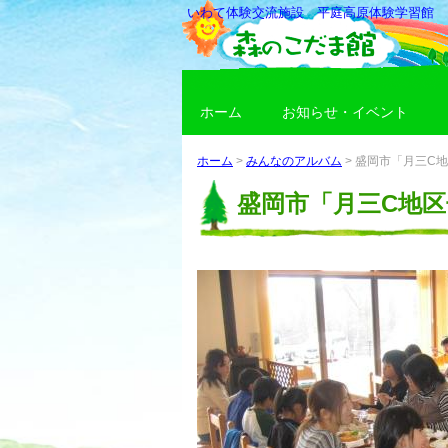
いわて体験交流施設 平庭高原体験学習館
ホーム
お知らせ・イベント
ホーム
>
みんなのアルバム
>
盛岡市「月三C地
盛岡市「月三C地区