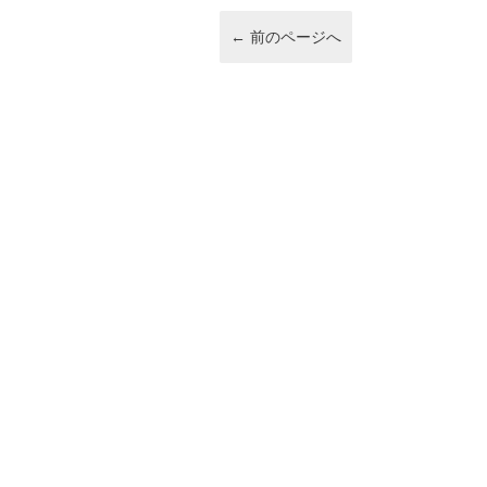
o
k
←
前のページへ