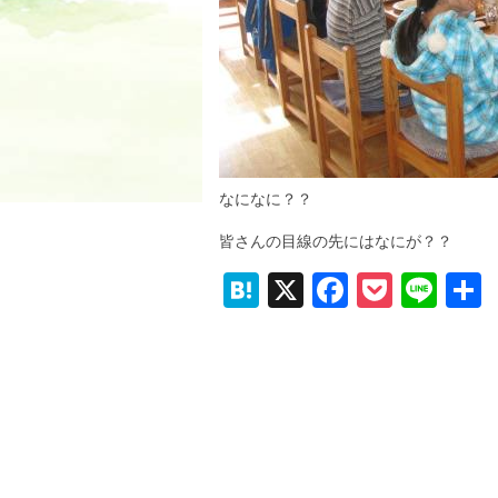
なになに？？
皆さんの目線の先にはなにが？？
H
X
F
P
Li
at
a
o
n
e
c
ck
e
n
e
et
a
b
o