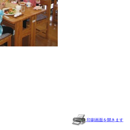
共
有
印刷画面を開きます