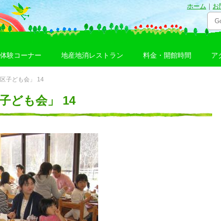
ホーム
｜
お
体験コーナー
地産地消レストラン
料金・開館時間
ア
区子ども会」 14
子ども会」 14