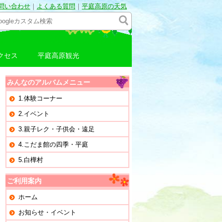
問い合わせ
｜
よくある質問
｜
平庭高原の天気
クセス
平庭高原観光
みんなのアルバムメニュー
1.体験コーナー
2.イベント
3.親子レク・子供会・遠足
4.こだま館の四季・平庭
5.白樺村
ご利用案内
ホーム
お知らせ・イベント