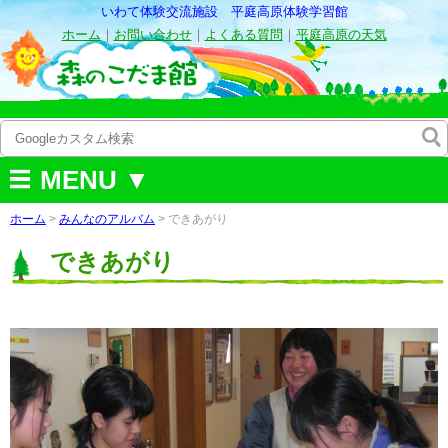
いわて体験交流施設 平庭高原体験学習館
ホーム
｜
お問い合わせ
｜
よくある質問
｜
平庭高原の天気
MENU ▼
ホーム
>
みんなのアルバム
>
できあがり
できあがり