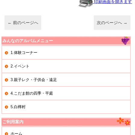
o
印刷画面を開きます
o
k
←
前のページへ
次のページへ
→
みんなのアルバムメニュー
1.体験コーナー
2.イベント
3.親子レク・子供会・遠足
4.こだま館の四季・平庭
5.白樺村
ご利用案内
ホーム