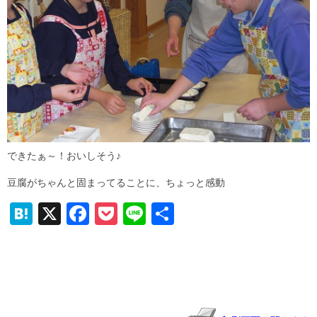
できたぁ～！おいしそう♪
豆腐がちゃんと固まってることに、ちょっと感動
H
X
F
P
Li
共
at
a
o
n
有
e
c
ck
e
n
e
et
a
b