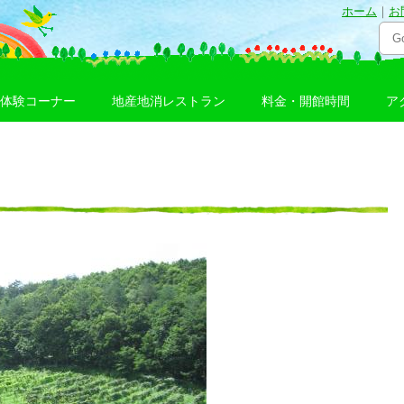
ホーム
｜
お
体験コーナー
地産地消レストラン
料金・開館時間
ア