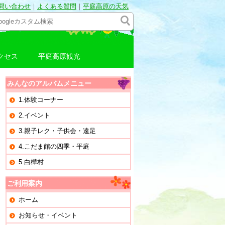
問い合わせ
｜
よくある質問
｜
平庭高原の天気
クセス
平庭高原観光
みんなのアルバムメニュー
1.体験コーナー
2.イベント
3.親子レク・子供会・遠足
4.こだま館の四季・平庭
5.白樺村
ご利用案内
ホーム
お知らせ・イベント