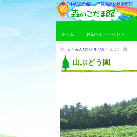
いわて体験交流施設 平庭高原体験学習館
ホーム
お知らせ・イベント
ホーム
>
みんなのアルバム
>
山ぶどう園
山ぶどう園