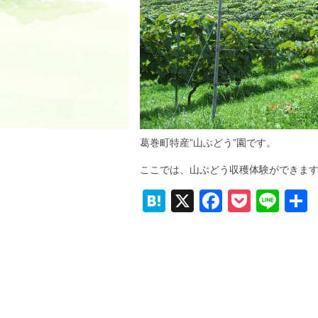
葛巻町特産”山ぶどう”園です。
ここでは、山ぶどう収穫体験ができま
H
X
F
P
Li
at
a
o
n
e
c
ck
e
n
e
et
a
b
o