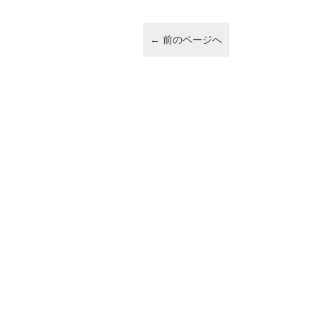
o
k
←
前のページへ