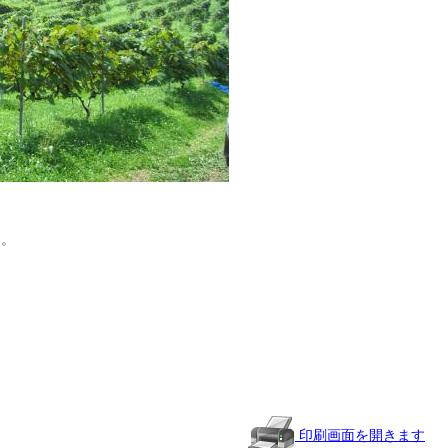
す。
共
有
印刷画面を開きます