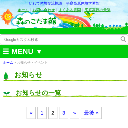
いわて体験交流施設 平庭高原体験学習館
ホーム
｜
お問い合わせ
｜
よくある質問
｜
平庭高原の天気
MENU ▼
ホーム
> お知らせ・イベント
お知らせ
お知らせの一覧
«
1
2
3
»
最後 »