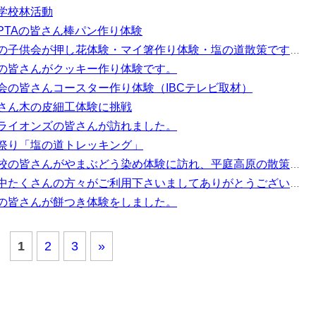
学校林活動
PTAの皆さん棒パン作り体験
の子供会が押し花体験・マイ箸作り体験・塩の道散策です。
の皆さんがクッキー作り体験です。
会の皆さんコースター作り体験（IBCテレビ取材）
さん木の皮細工体験に挑戦
ライオンズの皆さんが訪れました。
祭り「塩の道トレッキング」
の皆さんがやまぶどう染め体験に訪れ、平庭高原の散策をしました。
中たくさんの方々がご利用下さいましてありがとうございます。
の皆さんが餅つき体験をしました。
1
2
3
»