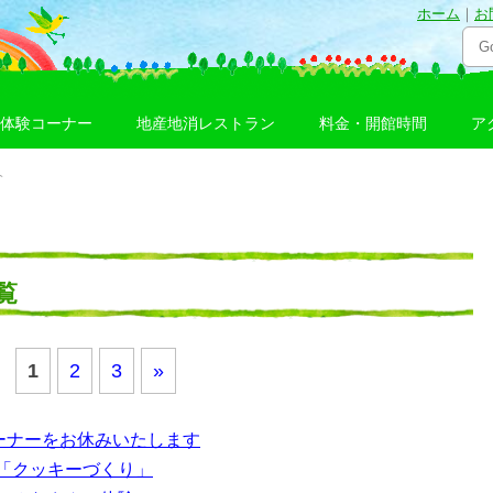
ホーム
｜
お
体験コーナー
地産地消レストラン
料金・開館時間
ア
介
覧
1
2
3
»
ーナーをお休みいたします
「クッキーづくり」