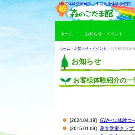
いわて体験交流施設 平庭高原体験学習館
ホーム
お知らせ・イベント
ホーム
>
お知らせ・イベント
> お客様体験紹
お知らせ
お客様体験紹介の一
[2024.04.19]
GW中は体験コ
[2015.01.09]
葛巻学童クラブ