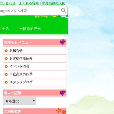
問い合わせ
｜
よくある質問
｜
平庭高原の天気
クセス
平庭高原観光
お知らせメニュー
お知らせ
お客様体験紹介
イベント情報
平庭高原の四季
スタッフブログ
過去の記事
過
去
の
記
ご利用案内
事