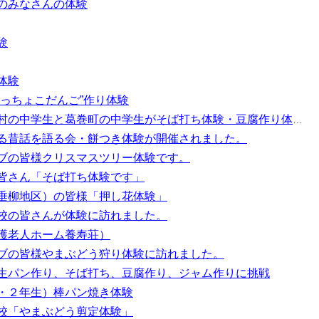
のみなさんの体験
験
体験
へっちょこだんご”作り体験
村の中学生と葛巻町の中学生がそば打ち体験・豆腐作り体験
る昔話を語る会・餅つき体験が開催されました。
ブの皆様クリスマスツリー体験です。
皆さん「そば打ち体験です」
垂柳地区）の皆様「押し花体験」
校の皆さんが体験に訪れました。
護老人ホーム養寿荘）
ブの皆様やまぶどう狩り体験に訪れました。
生パン作り、そば打ち、豆腐作り、ジャム作りに挑戦
・２年生）棒パン焼き体験
校「やまぶどう剪定体験」