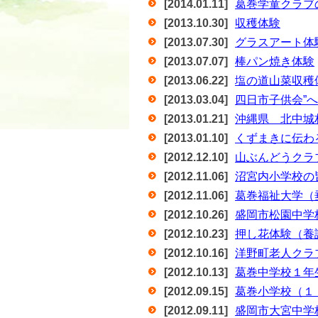
[2014.01.11]
葛巻学童クラブ
[2013.10.30]
収穫体験
[2013.07.30]
グラスアート体
[2013.07.07]
棒パン焼き体験
[2013.06.22]
塩の道山菜収穫
[2013.03.04]
四日市子供会”
[2013.01.21]
沖縄県 北中城
[2013.01.10]
くずまきに伝わ
[2012.12.10]
山ぶんどうクラ
[2012.11.06]
沼宮内小学校の
[2012.11.06]
葛巻福祉大学（
[2012.10.26]
盛岡市松園中学
[2012.10.23]
押し花体験（養
[2012.10.16]
洋野町老人クラ
[2012.10.13]
葛巻中学校１年
[2012.09.15]
葛巻小学校（１
[2012.09.11]
盛岡市大宮中学