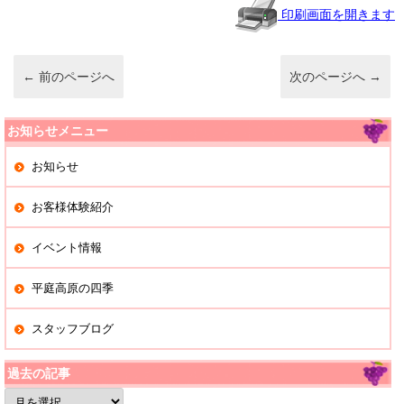
o
印刷画面を開きます
o
k
←
前のページへ
次のページへ
→
お知らせメニュー
お知らせ
お客様体験紹介
イベント情報
平庭高原の四季
スタッフブログ
過去の記事
過