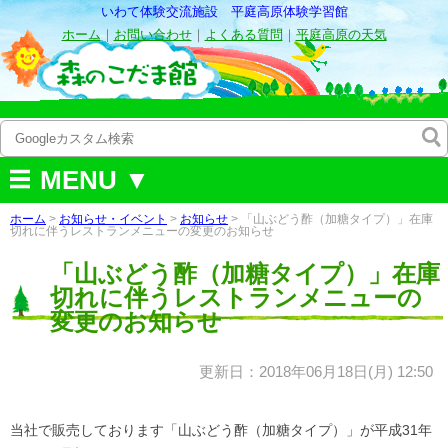
いわて体験交流施設 平庭高原体験学習館
ホーム
｜
お問い合わせ
｜
よくある質問
｜
平庭高原の天気
MENU ▼
ホーム
>
お知らせ・イベント
>
お知らせ
> 「山ぶどう酢（加糖タイプ）」在庫
切れに伴うレストランメニューの変更のお知らせ
「山ぶどう酢（加糖タイプ）」在庫
切れに伴うレストランメニューの
変更のお知らせ
更新日：2018年06月18日(月) 12:50
当社で販売しております「山ぶどう酢（加糖タイプ）」が平成31年