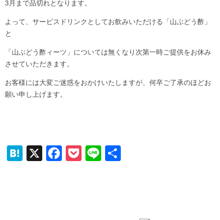
3月まで品切れとなります。
よって、サービスドリンクとしてお飲みいただける「山ぶどう酢」
と
「山ぶどう酢ィーツ」については無くなり次第一時ご提供をお休み
させていただきます。
お客様には大変ご迷惑をおかけいたしますが、何卒ご了承のほどお
願い申し上げます。
H
X
F
P
Li
共
at
a
o
n
有
e
c
ck
e
n
e
et
a
b