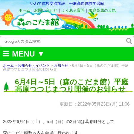
いわて体験交流施設 平庭高原体験学習館
ホーム
｜
お問い合わせ
｜
よくある質問
｜
平庭高原の天気
MENU ▼
ホーム
>
お知らせ・イベント
>
お知らせ
> 6月4日～5日（森のこだま館）平庭
高原つつじまつり開催のお知らせ
6月4日～5日（森のこだま館）平庭
高原つつじまつり開催のお知らせ
更新日：2022年05月23日(月) 11:06
2022年6月4日（土）、5日（日）の2日間は葛巻町分として
森のこだま館敷地内を会場に行われます。