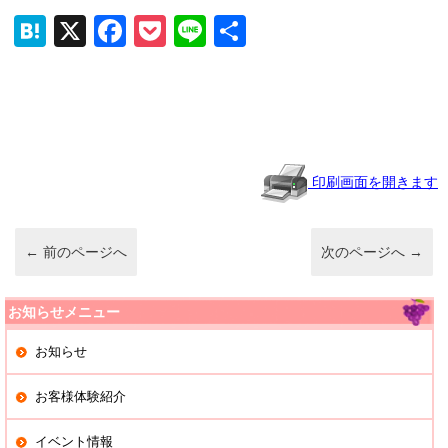
H
X
F
P
Li
共
at
a
o
n
有
e
c
ck
e
n
e
et
a
b
o
印刷画面を開きます
o
k
←
前のページへ
次のページへ
→
お知らせメニュー
お知らせ
お客様体験紹介
イベント情報