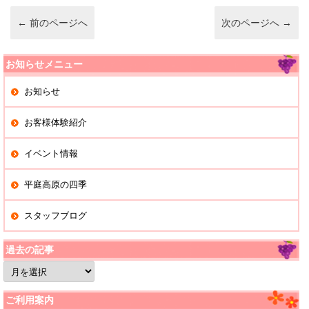
o
k
←
前のページへ
次のページへ
→
お知らせメニュー
お知らせ
お客様体験紹介
イベント情報
平庭高原の四季
スタッフブログ
過去の記事
過
去
の
記
ご利用案内
事