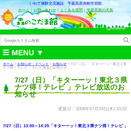
いわて体験交流施設 平庭高原体験学習館
ホーム
｜
お問い合わせ
｜
よくある質問
｜
平庭高原の天気
MENU ▼
ホーム
>
お知らせ・イベント
>
お知らせ
> 7/27（日）「キターーッ！東北３県
ナツ得！テレビ 」テレビ放送のお知らせ
7/27（日）「キターーッ！東北３県
ナツ得！テレビ 」テレビ放送のお
知らせ
更新日：2008年07月24日(木) 10:20
7/27（日）13:00～14:25「キターーッ！東北３県ナツ得！テレビ 」