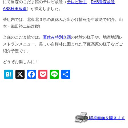
にて当森のこだま館のテレビ放送（
テレビ岩手
、
RAB青森放送
、
ABS秋田放送
）が決定しました。
番組内では、北東北３県の夏休みお出かけ情報を生放送で紹介。山
本・織田裕二節炸裂!
当森のこだま館では、
夏休み特別企画
の体験の様子や、地産地消レ
ストランメニュー、美しい白樺林に囲まれた平庭高原の様子などご
紹介予定です。
どうぞお楽しみに！
H
X
F
P
Li
共
at
a
o
n
有
e
c
ck
e
n
e
et
a
b
o
印刷画面を開きます