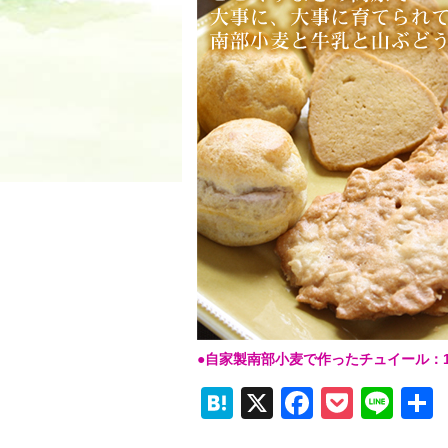
●自家製南部小麦で作ったチュイール：1
H
X
F
P
Li
at
a
o
n