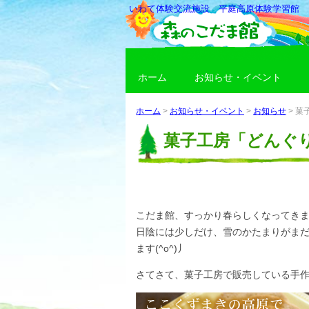
いわて体験交流施設 平庭高原体験学習館
ホーム
お知らせ・イベント
ホーム
>
お知らせ・イベント
>
お知らせ
> 
菓子工房「どんぐ
こだま館、すっかり春らしくなってき
日陰には少しだけ、雪のかたまりがま
ます(^o^)丿
さてさて、菓子工房で販売している手