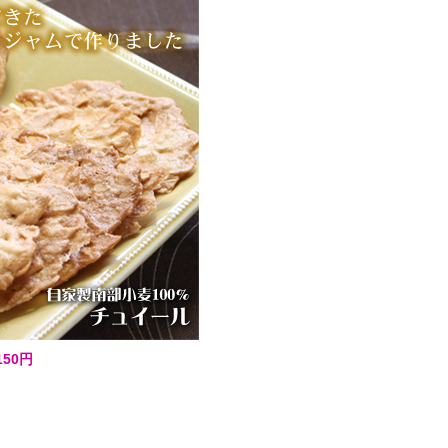
50円
共
有