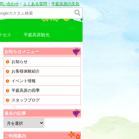
問い合わせ
｜
よくある質問
｜
平庭高原の天気
クセス
平庭高原観光
お知らせメニュー
お知らせ
お客様体験紹介
イベント情報
平庭高原の四季
スタッフブログ
過去の記事
過
去
の
記
ご利用案内
事