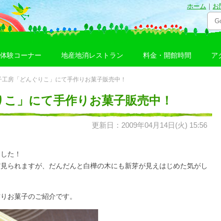
ホーム
｜
お
体験コーナー
地産地消レストラン
料金・開館時間
ア
菓子工房「どんぐりこ」にて手作りお菓子販売中！
りこ」にて手作りお菓子販売中！
更新日：2009年04月14日(火) 15:56
ました！
だ見られますが、だんだんと白樺の木にも新芽が見えはじめた気がし
作りお菓子のご紹介です。