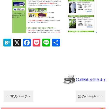
H
X
F
P
Li
共
at
a
o
n
有
e
c
ck
e
n
e
et
a
b
o
印刷画面を開きます
o
k
←
前のページへ
次のページへ
→