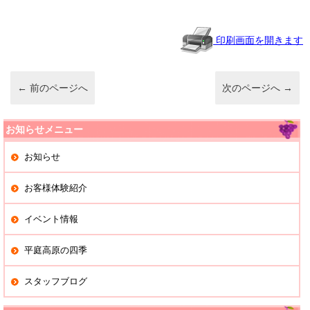
n
e
et
a
b
o
印刷画面を開きます
o
k
←
前のページへ
次のページへ
→
お知らせメニュー
お知らせ
お客様体験紹介
イベント情報
平庭高原の四季
スタッフブログ