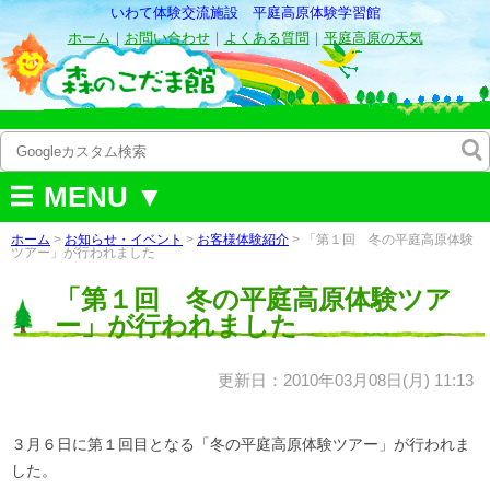
いわて体験交流施設 平庭高原体験学習館
ホーム
｜
お問い合わせ
｜
よくある質問
｜
平庭高原の天気
MENU ▼
ホーム
>
お知らせ・イベント
>
お客様体験紹介
> 「第１回 冬の平庭高原体験
ツアー」が行われました
「第１回 冬の平庭高原体験ツア
ー」が行われました
更新日：2010年03月08日(月) 11:13
３月６日に第１回目となる「冬の平庭高原体験ツアー」が行われま
した。