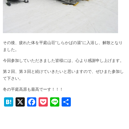
その後、疲れた体を平庭山荘“しらかばの湯”に入浴し、解散となり
ました。
今回参加していただきました皆様には、心より感謝申し上げます。
第２回、第３回と続けていきたいと思いますので、ぜひまた参加し
て下さい。
冬の平庭高原も最高でーす！！！
H
X
F
P
Li
共
at
a
o
n
有
e
c
ck
e