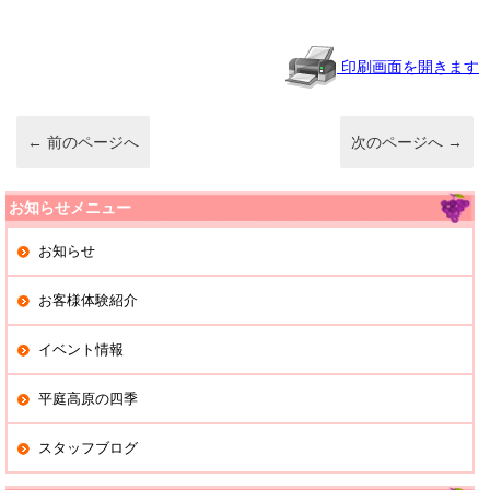
n
e
et
a
b
o
印刷画面を開きます
o
k
←
前のページへ
次のページへ
→
お知らせメニュー
お知らせ
お客様体験紹介
イベント情報
平庭高原の四季
スタッフブログ