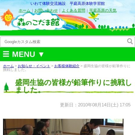
いわて体験交流施設 平庭高原体験学習館
ホーム
｜
お問い合わせ
｜
よくある質問
｜
平庭高原の天気
MENU ▼
ホーム
>
お知らせ・イベント
>
お客様体験紹介
> 盛岡生協の皆様が鉛筆作りに
挑戦しました。
盛岡生協の皆様が鉛筆作りに挑戦し
ました。
更新日：2010年08月14日(土) 17:05