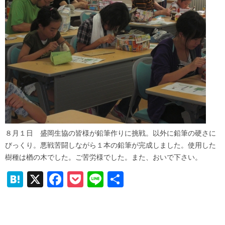
８月１日 盛岡生協の皆様が鉛筆作りに挑戦。以外に鉛筆の硬さに
びっくり。悪戦苦闘しながら１本の鉛筆が完成しました。使用した
樹種は楢の木でした。ご苦労様でした。また、おいで下さい。
H
X
F
P
Li
共
at
a
o
n
有
e
c
ck
e