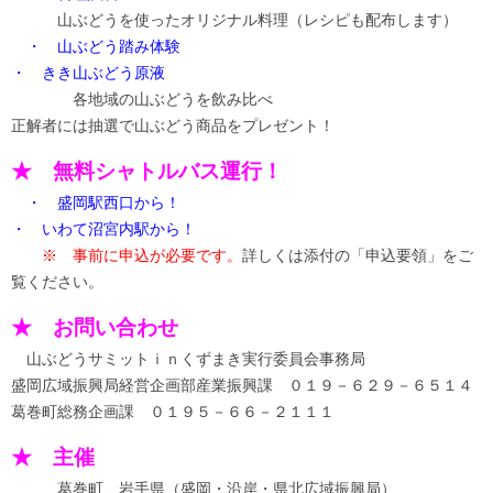
山ぶどうを使ったオリジナル料理（レシピも配布します）
・ 山ぶどう踏み体験
・ きき山ぶどう原液
各地域の山ぶどうを飲み比べ
正解者には抽選で山ぶどう商品をプレゼント！
★ 無料シャトルバス運行！
・ 盛岡駅西口から！
・ いわて沼宮内駅から！
※ 事前に申込が必要です。
詳しくは添付の「申込要領」をご
覧ください。
★ お問い合わせ
山ぶどうサミットｉｎくずまき実行委員会事務局
盛岡広域振興局経営企画部産業振興課 ０１９－６２９－６５１４
葛巻町総務企画課 ０１９５－６６－２１１１
★ 主催
葛巻町、岩手県（盛岡・沿岸・県北広域振興局）