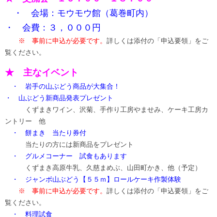
・ 会場：モウモウ館（葛巻町内）
・ 会費：３，０００円
※ 事前に申込が必要です。
詳しくは添付の「申込要領」をご
覧ください。
★ 主なイベント
・
岩手の山ぶどう商品が大集合！
・ 山ぶどう新商品発表プレゼント
くずまきワイン、沢菊、手作り工房やませみ、ケーキ工房カ
ントリー 他
・ 餅まき 当たり券付
当たりの方には新商品をプレゼント
・ グルメコーナー 試食もあります
くずまき高原牛乳、久慈まめぶ、山田町かき、他（予定）
・ ジャンボ山ぶどう【５５ｍ】ロールケーキ作製体験
※ 事前に申込が必要です。
詳しくは添付の「申込要領」をご
覧ください。
・ 料理試食