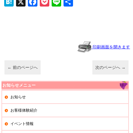
H
X
F
P
Li
共
at
a
o
n
有
e
c
ck
e
n
e
et
a
b
o
印刷画面を開きます
o
k
←
前のページへ
次のページへ
→
お知らせメニュー
お知らせ
お客様体験紹介
イベント情報