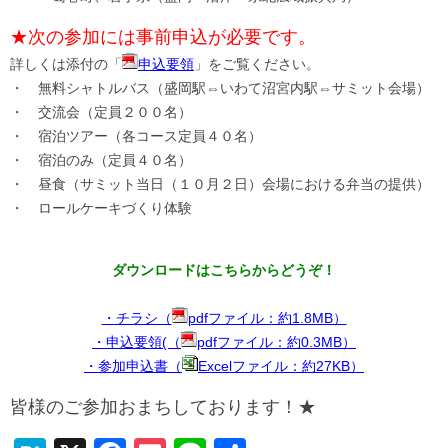
★次の参加には事前申込が必要です。
詳しくは添付の「
申込要領
」をご覧ください。
・ 無料シャトルバス（盛岡駅⇔いわて沼宮内駅⇔サミット会場）
・ 交流会（定員２００名）
・ 宿泊ツアー（各コース定員４０名）
・ 宿泊のみ（定員４０名）
・ 昼食（サミット当日（１０月２日）会場における弁当の提供）
・ ロールケーキづくり体験
ダウンロードはこちらからどうぞ！
・チラシ（
pdfファイル：約1.8MB）
・申込要領(（
pdfファイル：約0.3MB）
・参加申込書（
Excelファイル：約27KB）
皆様のご参加おまちしております！★