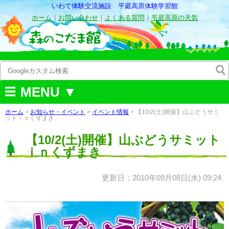
いわて体験交流施設 平庭高原体験学習館
ホーム
｜
お問い合わせ
｜
よくある質問
｜
平庭高原の天気
MENU ▼
ホーム
>
お知らせ・イベント
>
イベント情報
> 【10/2(土)開催】山ぶどうサミ
ットｉｎくずまき
【10/2(土)開催】山ぶどうサミット
ｉｎくずまき
更新日：2010年09月08日(水) 09:24