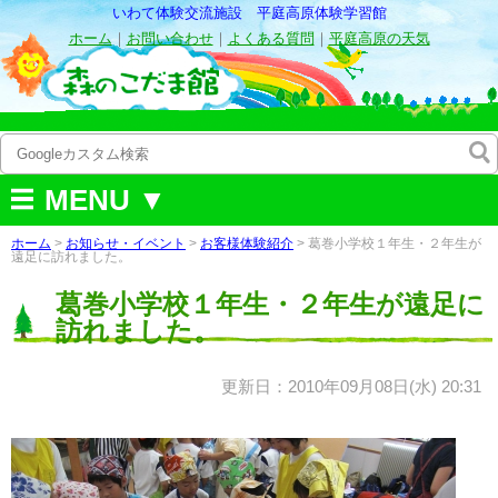
いわて体験交流施設 平庭高原体験学習館
ホーム
｜
お問い合わせ
｜
よくある質問
｜
平庭高原の天気
MENU ▼
ホーム
>
お知らせ・イベント
>
お客様体験紹介
> 葛巻小学校１年生・２年生が
遠足に訪れました。
葛巻小学校１年生・２年生が遠足に
訪れました。
更新日：2010年09月08日(水) 20:31