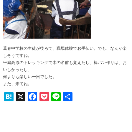
葛巻中学校の生徒が後ろで、職場体験でお手伝い。でも、なんか楽
しそうですね。
平庭高原のトレッキングで木の名前も覚えたし、棒パン作りは、お
いしかったし、
何よりも楽しい一日でした。
また、来てね。
H
X
F
P
Li
共
at
a
o
n
有
e
c
ck
e
n
e
et