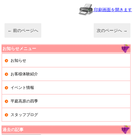
a
b
o
印刷画面を開きます
o
k
←
前のページへ
次のページへ
→
お知らせメニュー
お知らせ
お客様体験紹介
イベント情報
平庭高原の四季
スタッフブログ
過去の記事