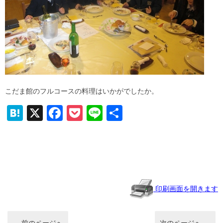
こだま館のフルコースの料理はいかがでしたか。
H
X
F
P
Li
共
at
a
o
n
有
e
c
ck
e
n
e
et
a
b
o
印刷画面を開きます
o