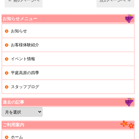
k
←
前のページへ
次のページへ
→
お知らせメニュー
お知らせ
お客様体験紹介
イベント情報
平庭高原の四季
スタッフブログ
過去の記事
過
去
の
記
ご利用案内
事
ホーム