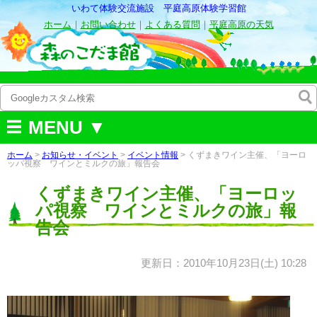
いわて体験交流施設 平庭高原体験学習館
ホーム
｜
お問い合わせ
｜
よくある質問
｜
平庭高原の天気
MENU ▼
ホーム
>
お知らせ・イベント
>
イベント情報
> くずまきワイン主催、「ヨーロ
ッパ視察 ワインとミルクの旅」報告会
くずまきワイン主催、「ヨーロッ
パ視察 ワインとミルクの旅」報
告会
更新日：2010年10月23日(土) 10:28