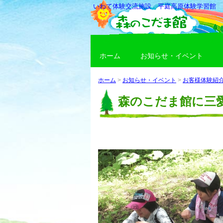
いわて体験交流施設 平庭高原体験学習館
ホーム
お知らせ・イベント
ホーム
>
お知らせ・イベント
>
お客様体験紹
森のこだま館に三