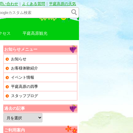
問い合わせ
｜
よくある質問
｜
平庭高原の天気
クセス
平庭高原観光
お知らせメニュー
お知らせ
お客様体験紹介
イベント情報
平庭高原の四季
スタッフブログ
過去の記事
過
去
の
記
ご利用案内
事