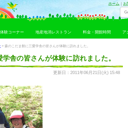
ホーム
｜
お
体験コーナー
地産地消レストラン
料金・開館時間
ア
介
> 森のこだま館に三愛学舎の皆さんが体験に訪れました。
愛学舎の皆さんが体験に訪れました。
更新日：2011年06月21日(火) 15:48