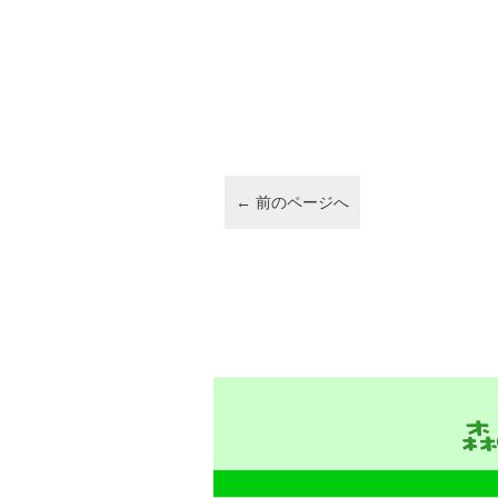
e
c
ck
e
n
e
et
a
b
o
o
k
←
前のページへ