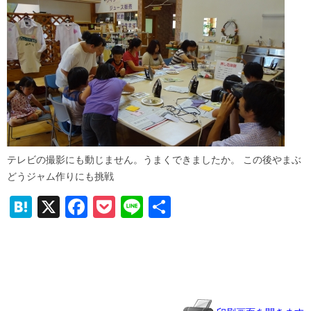
テレビの撮影にも動じません。うまくできましたか。 この後やまぶ
どうジャム作りにも挑戦
H
X
F
P
Li
共
at
a
o
n
有
e
c
ck
e
n
e
et
a
b