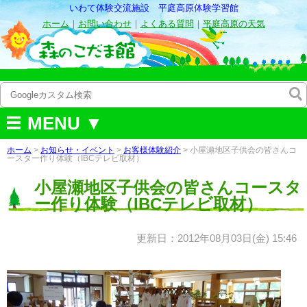
いわて体験交流施設 平庭高原体験学習館
ホーム
｜
お問い合わせ
｜
よくある質問
｜
平庭高原の天気
MENU ▼
ホーム
>
お知らせ・イベント
>
お客様体験紹介
> 小屋瀬地区子供会の皆さんコ
ースター作り体験（IBCテレビ取材）
小屋瀬地区子供会の皆さんコースタ
ー作り体験（IBCテレビ取材）
更新日：2012年08月03日(金) 15:46