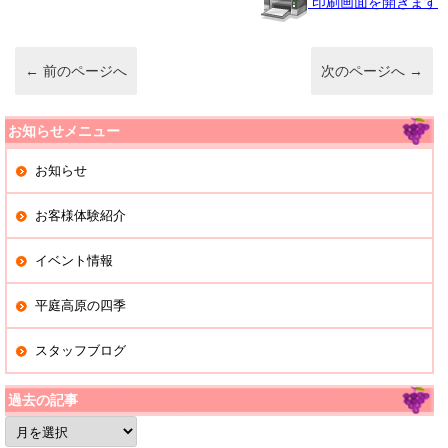
o
印刷画面を開きます
o
k
←
前のページへ
次のページへ
→
お知らせメニュー
お知らせ
お客様体験紹介
イベント情報
平庭高原の四季
スタッフブログ
過去の記事
過
去