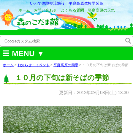
いわて体験交流施設 平庭高原体験学習館
ホーム
｜
お問い合わせ
｜
よくある質問
｜
平庭高原の天気
MENU ▼
ホーム
>
お知らせ・イベント
>
平庭高原の四季
> １０月の下旬は新そばの季節
１０月の下旬は新そばの季節
更新日：2012年09月08日(土) 13:30