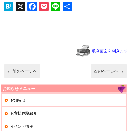
H
X
F
P
Li
共
at
a
o
n
有
e
c
ck
e
n
e
et
a
b
o
印刷画面を開きます
o
k
←
前のページへ
次のページへ
→
お知らせメニュー
お知らせ
お客様体験紹介
イベント情報