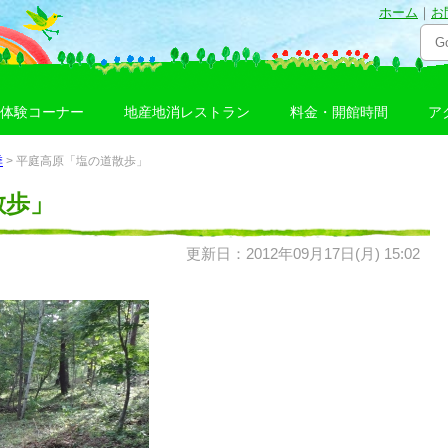
ホーム
｜
お
体験コーナー
地産地消レストラン
料金・開館時間
ア
季
> 平庭高原「塩の道散歩」
散歩」
更新日：2012年09月17日(月) 15:02