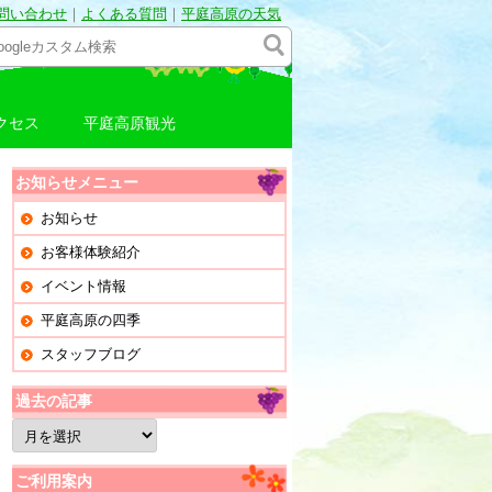
問い合わせ
｜
よくある質問
｜
平庭高原の天気
クセス
平庭高原観光
お知らせメニュー
お知らせ
お客様体験紹介
イベント情報
平庭高原の四季
スタッフブログ
過去の記事
過
去
の
記
ご利用案内
事