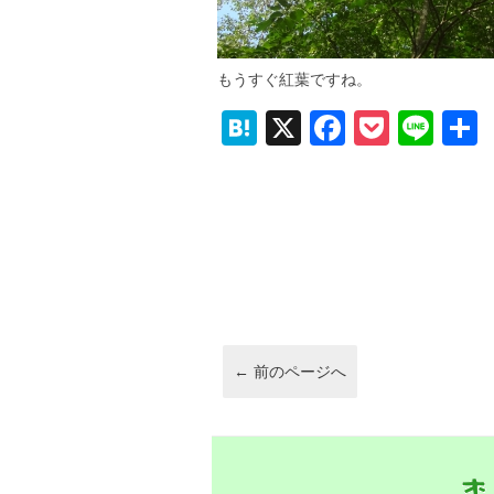
もうすぐ紅葉ですね。
H
X
F
P
Li
at
a
o
n
e
c
ck
e
n
e
et
a
b
o
o
k
←
前のページへ