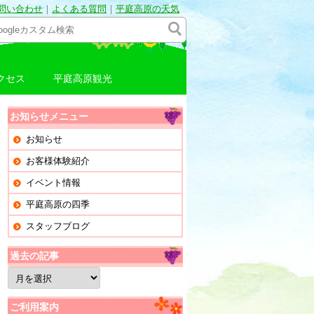
問い合わせ
｜
よくある質問
｜
平庭高原の天気
クセス
平庭高原観光
お知らせメニュー
お知らせ
お客様体験紹介
イベント情報
平庭高原の四季
スタッフブログ
過去の記事
過
去
の
記
ご利用案内
事