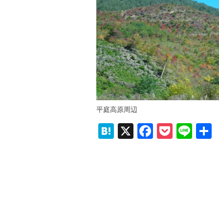
平庭高原周辺
H
X
F
P
Li
at
a
o
n
e
c
ck
e
n
e
et
a
b
o