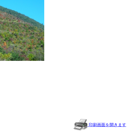
共
有
印刷画面を開きます