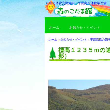
いわて体験交流施設 平庭高原体験学習館
ホーム
お知らせ・イベント
ホーム
>
お知らせ・イベント
>
平庭高原の四
標高１２３５ｍの
影）