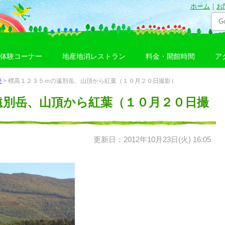
ホーム
｜
お
体験コーナー
地産地消レストラン
料金・開館時間
ア
季
> 標高１２３５ｍの遠別岳、山頂から紅葉（１０月２０日撮影）
遠別岳、山頂から紅葉（１０月２０日撮
更新日：2012年10月23日(火) 16:05