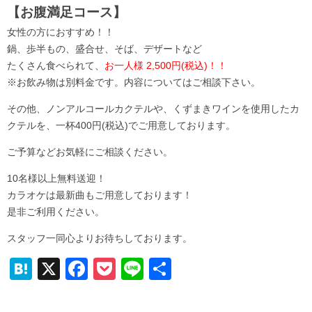
【お腹満足コース】
女性の方におすすめ！！
鍋、歩半もの、盛合せ、そば、デザートなど
たくさん食べられて、
お一人様 2,500円(税込)！！
※お飲み物は別料金です。内容についてはご相談下さい。
その他、ノンアルコールカクテルや、くずまきワインを使用したカ
クテルを、一杯400円(税込)でご用意しております。
ご予算などお気軽にご相談ください。
10名様以上無料送迎！
カラオケは最新曲もご用意しております！
是非ご利用ください。
スタッフ一同心よりお待ちしております。
H
X
F
P
Li
共
at
a
o
n
有