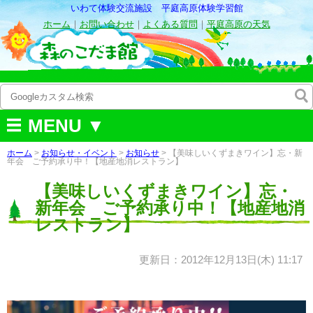
いわて体験交流施設 平庭高原体験学習館
ホーム
｜
お問い合わせ
｜
よくある質問
｜
平庭高原の天気
MENU ▼
ホーム
>
お知らせ・イベント
>
お知らせ
> 【美味しいくずまきワイン】忘・新
年会 ご予約承り中！【地産地消レストラン】
【美味しいくずまきワイン】忘・
新年会 ご予約承り中！【地産地消
レストラン】
更新日：2012年12月13日(木) 11:17