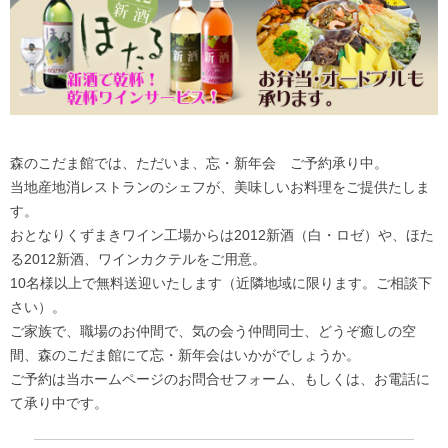
森のこだま館では、ただいま、忘・新年会 ご予約承り中。
当地産地消レストランのシェフが、美味しいお料理をご提供たしま
す。
おとなりくずまきワイン工場からは2012新酒（白・ロゼ）や、ほた
る2012新酒、ワインカクテルをご用意。
10名様以上で無料送迎いたします（近隣地域に限ります。ご相談下
さい）。
ご家族で、職場のお仲間で、気の会う仲間同士、どうぞ癒しの空
間、森のこだま館にて忘・新年会はいかがでしょうか。
ご予約は当ホームページのお問合せフォーム、もしくは、お電話に
て承り中です。