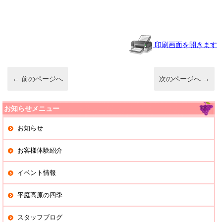
e
c
ck
e
n
e
et
a
b
o
印刷画面を開きます
o
k
←
前のページへ
次のページへ
→
お知らせメニュー
お知らせ
お客様体験紹介
イベント情報
平庭高原の四季
スタッフブログ