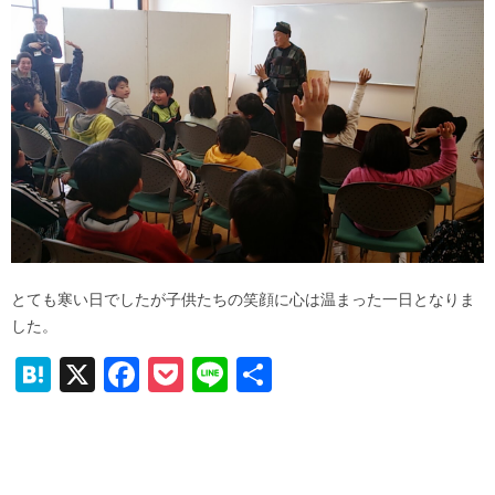
とても寒い日でしたが子供たちの笑顔に心は温まった一日となりま
した。
H
X
F
P
Li
共
at
a
o
n
有
e
c
ck
e
n
e
et