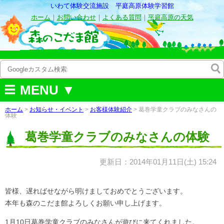
いわて体験交流施設 平庭高原体験学習館
ホーム
｜
お問い合わせ
｜
よくある質問
｜
平庭高原の天気
MENU ▼
ホーム
>
お知らせ・イベント
>
お客様体験紹介
> 葛巻学童クラブのみなさんの
体験
葛巻学童クラブのみなさんの体験
更新日：2014年01月11日(土) 15:24
皆様、遅ればせながら明けましておめでとうございます。
本年も森のこだま館よろしくお願い申し上げます。
1月10日葛巻学童クラブのみなさんが遊びに来てくれました。