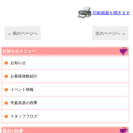
a
b
o
印刷画面を開きます
o
k
←
前のページへ
次のページへ
→
お知らせメニュー
お知らせ
お客様体験紹介
イベント情報
平庭高原の四季
スタッフブログ
過去の記事