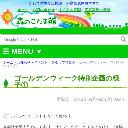
いわて体験交流施設 平庭高原体験学習館
ホーム
｜
お問い合わせ
｜
よくある質問
｜
平庭高原の天気
MENU ▼
ホーム
>
お知らせ・イベント
>
スタッフブログ
> ゴールデンウィーク特別企画
の様子①
ゴールデンウィーク特別企画の様
子①
更新日：2013年05月06日(月) 09:49
ゴールデンウィークももうすぐ終わり。
今年は天気も思わしくありませんでしたが、たくさんの方にご来場