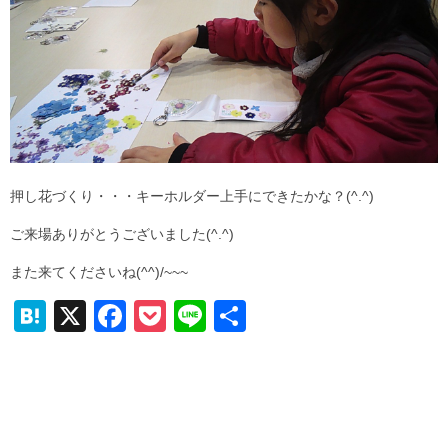
押し花づくり・・・キーホルダー上手にできたかな？(^.^)
ご来場ありがとうございました(^.^)
また来てくださいね(^^)/~~~
H
X
F
P
Li
共
at
a
o
n
有
e
c
ck
e
n
e
et
a
b