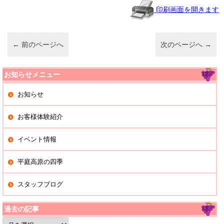
o
印刷画面を開きます
o
k
←
前のページへ
次のページへ
→
お知らせメニュー
お知らせ
お客様体験紹介
イベント情報
平庭高原の四季
スタッフブログ
過去の記事
過