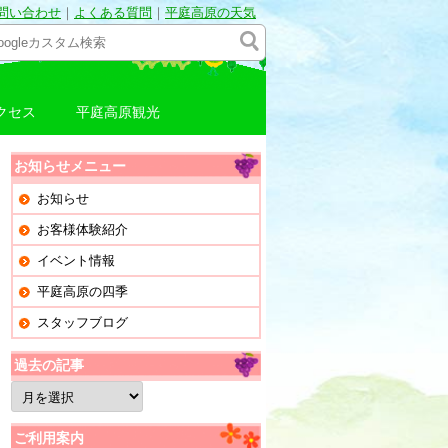
問い合わせ
｜
よくある質問
｜
平庭高原の天気
クセス
平庭高原観光
お知らせメニュー
お知らせ
お客様体験紹介
イベント情報
平庭高原の四季
スタッフブログ
過去の記事
過
去
の
記
ご利用案内
事