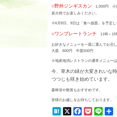
○野外ジンギスカン
1,000円 小
炭火焼でお楽しみください。
※6月8日、9日は「食べ放題」を予定
○ワンプレートランチ
11時～15
お好きなメニューを一皿に選んでお召
大皿 800円 中皿500円
※地産地消レストランの通常メニュー
今、草木の緑が大変きれいな
つつじも咲き始めています。
森林浴や散策もおすすめです。
皆様のお越しをお待ちしております。
H
X
F
P
Li