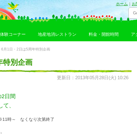
ホーム
｜
お
体験コーナー
地産地消レストラン
料金・開館時間
ア
> 6月1日・2日は5周年特別企画
周年特別企画
更新日：2013年05月28日(火) 10:26
の2日間
して、
※11時～ なくなり次第終了
い。