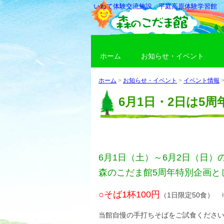
いわて体験交流施設 平庭高原体験学習館
ホーム
お知らせ・イベント
ホーム
>
お知らせ・イベント
>
イベント情報
6月1日・2日は5
6月1日（土）～6月2日（日）
森のこだま館5周年特別企画と
○そば1杯100円
（1日限定50食） 
当館自慢の手打ちそばをご試食くださ